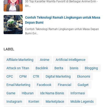
30 Top Karakter Wanita Favorit di Berbagai Anime Evin -
An…
Contoh Teknologi Ramah Lingkungan untuk Masa
Depan Bumi
Contoh Teknologi Ramah Lingkungan untuk Masa Depan
Bumi Evi…
LABEL
Affiliate Marketing
Anime
Artificial Intelligence
Attack on Titan
Backlink
Berita
bisnis
Blogging
CPC
CPM
CTR
Digital Marketing
Ekonomi
Email Marketing
Facebook
Financial
Gadget
Game
Hiburan
Ide Nama Bisnis
Informasi
Instagram
Konten
Marketplace
Mobile Legends