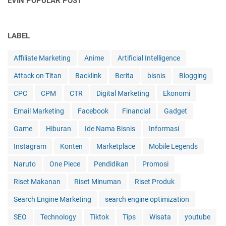
EVIN POPULAR POST
LABEL
Affiliate Marketing
Anime
Artificial Intelligence
Attack on Titan
Backlink
Berita
bisnis
Blogging
CPC
CPM
CTR
Digital Marketing
Ekonomi
Email Marketing
Facebook
Financial
Gadget
Game
Hiburan
Ide Nama Bisnis
Informasi
Instagram
Konten
Marketplace
Mobile Legends
Naruto
One Piece
Pendidikan
Promosi
Riset Makanan
Riset Minuman
Riset Produk
Search Engine Marketing
search engine optimization
SEO
Technology
Tiktok
Tips
Wisata
youtube