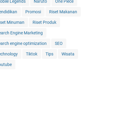
obile Legends
Naruto
One Piece
endidikan
Promosi
Riset Makanan
iset Minuman
Riset Produk
earch Engine Marketing
earch engine optimization
SEO
echnology
Tiktok
Tips
Wisata
outube