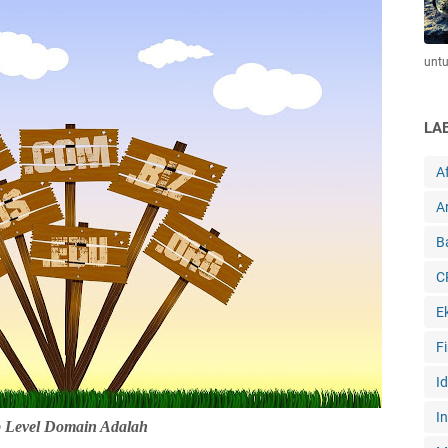
unt
LA
Af
Ar
B
C
E
F
I
I
 Level Domain Adalah