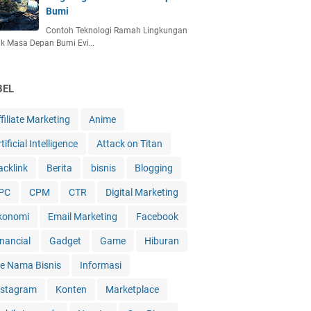
Bumi
Contoh Teknologi Ramah Lingkungan
uk Masa Depan Bumi Evi…
BEL
filiate Marketing
Anime
tificial Intelligence
Attack on Titan
acklink
Berita
bisnis
Blogging
PC
CPM
CTR
Digital Marketing
konomi
Email Marketing
Facebook
inancial
Gadget
Game
Hiburan
de Nama Bisnis
Informasi
nstagram
Konten
Marketplace