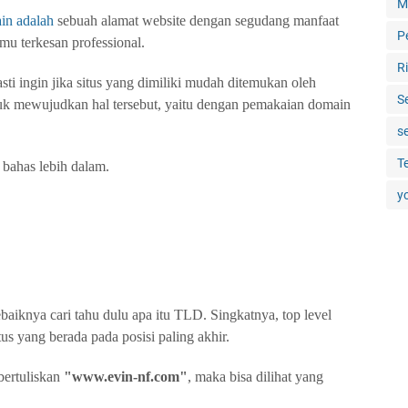
M
ain adalah
sebuah alamat website dengan segudang manfaat
P
amu terkesan professional.
R
sti ingin jika situs yang dimiliki mudah ditemukan oleh
S
ntuk mewujudkan hal tersebut, yaitu dengan pemakaian domain
s
T
bahas lebih dalam.
y
aiknya cari tahu dulu apa itu TLD. Singkatnya, top level
us yang berada pada posisi paling akhir.
bertuliskan
"www.evin-nf.com"
, maka bisa dilihat yang