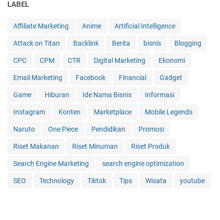
LABEL
Affiliate Marketing
Anime
Artificial Intelligence
Attack on Titan
Backlink
Berita
bisnis
Blogging
CPC
CPM
CTR
Digital Marketing
Ekonomi
Email Marketing
Facebook
Financial
Gadget
Game
Hiburan
Ide Nama Bisnis
Informasi
Instagram
Konten
Marketplace
Mobile Legends
Naruto
One Piece
Pendidikan
Promosi
Riset Makanan
Riset Minuman
Riset Produk
Search Engine Marketing
search engine optimization
SEO
Technology
Tiktok
Tips
Wisata
youtube