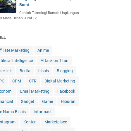
Bumi
Contoh Teknologi Ramah Lingkungan
uk Masa Depan Bumi Evi…
BEL
filiate Marketing
Anime
tificial Intelligence
Attack on Titan
acklink
Berita
bisnis
Blogging
PC
CPM
CTR
Digital Marketing
konomi
Email Marketing
Facebook
inancial
Gadget
Game
Hiburan
de Nama Bisnis
Informasi
nstagram
Konten
Marketplace