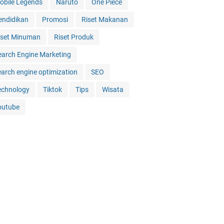
obile Legends
Naruto
One Piece
endidikan
Promosi
Riset Makanan
iset Minuman
Riset Produk
earch Engine Marketing
earch engine optimization
SEO
echnology
Tiktok
Tips
Wisata
outube