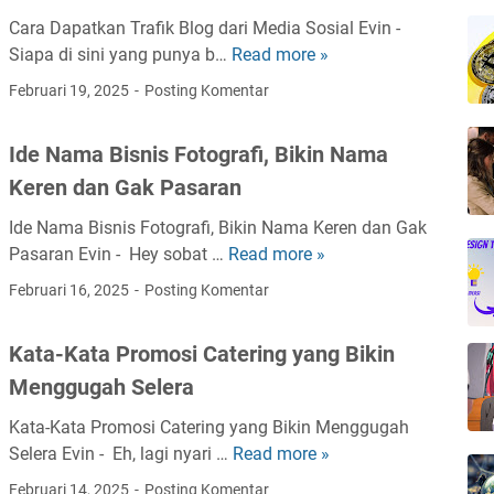
Cara Dapatkan Trafik Blog dari Media Sosial Evin -
Siapa di sini yang punya b…
Read more »
C
a
Februari 19, 2025
Posting Komentar
r
a
Ide Nama Bisnis Fotografi, Bikin Nama
D
Keren dan Gak Pasaran
a
p
Ide Nama Bisnis Fotografi, Bikin Nama Keren dan Gak
a
Pasaran Evin - Hey sobat …
Read more »
I
t
d
Februari 16, 2025
Posting Komentar
k
e
a
N
n
Kata-Kata Promosi Catering yang Bikin
a
T
Menggugah Selera
m
r
a
a
Kata-Kata Promosi Catering yang Bikin Menggugah
B
f
Selera Evin - Eh, lagi nyari …
Read more »
K
i
i
a
Februari 14, 2025
Posting Komentar