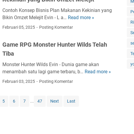
M
N
n
l
i
l
a
g
Contoh Konsep Bisnis Plan Makanan Kekinian yang
P
n
G
m
H
Bikin Omzet Melejit Evin - L a…
Read more »
C
g
a
R
a
e
o
Februari 05, 2025
Posting Komentar
y
i
K
a
n
S
a
n
e
d
t
n
:
s
Game RPG Monster Hunter Wilds Telah
r
l
o
g
U
e
Tiba
i
T
h
B
n
n
n
K
i
y
t
Monster Hunter Wilds Evin - Dunia game akan
d
e
o
k
u
menambah satu lagi game terbaru, b…
Read more »
G
a
T
n
i
n
a
n
Februari 03, 2025
Posting Komentar
e
s
n
g
m
G
r
e
M
d
e
a
b
p
e
a
R
5
6
7
...
47
Next
Last
k
a
B
n
r
P
P
r
i
g
i
G
a
u
s
g
J
M
s
B
n
u
u
o
a
e
i