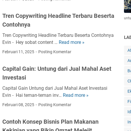
s
k
t
n
B
a
i
Tren Copywriting Headline Terbaru Beserta
l
-
unt
s
Contohnya
o
K
F
g
a
o
Tren Copywriting Headline Terbaru Beserta Contohnya
LA
d
t
t
Evin - Hey sobat content …
Read more »
T
a
a
o
r
Af
Februari 11, 2025
Posting Komentar
r
P
g
e
i
r
Ar
r
n
M
o
Capital Gain: Untung dari Jual Mahal Aset
a
C
B
e
m
Investasi
f
o
d
o
C
i
p
i
s
Capital Gain Untung dari Jual Mahal Aset Investasi
,
E
y
a
i
Evin - Hai teman-teman inv…
Read more »
C
B
w
S
F
C
a
Februari 08, 2025
Posting Komentar
i
r
o
a
p
I
k
i
s
t
i
i
t
Contoh Konsep Bisnis Plan Makanan
I
i
e
t
n
i
a
Kekinian yang Bikin Omzet Melejit
r
a