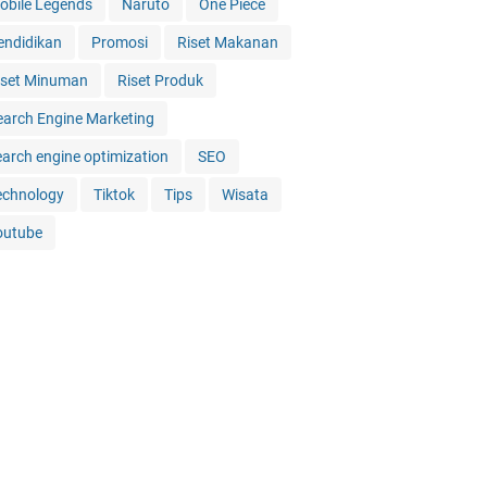
obile Legends
Naruto
One Piece
endidikan
Promosi
Riset Makanan
iset Minuman
Riset Produk
earch Engine Marketing
earch engine optimization
SEO
echnology
Tiktok
Tips
Wisata
outube