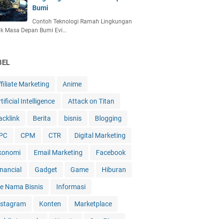
Bumi
Contoh Teknologi Ramah Lingkungan
uk Masa Depan Bumi Evi…
BEL
filiate Marketing
Anime
tificial Intelligence
Attack on Titan
acklink
Berita
bisnis
Blogging
PC
CPM
CTR
Digital Marketing
konomi
Email Marketing
Facebook
inancial
Gadget
Game
Hiburan
de Nama Bisnis
Informasi
nstagram
Konten
Marketplace