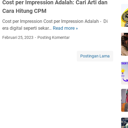
Cost per Impression Adalah: Cari Arti dan
Cara Hitung CPM
Cost per Impression Cost per Impression Adalah - Di
era digital seperti sekar…
Read more »
C
o
Februari 25, 2023
Posting Komentar
s
t
p
Postingan Lama
e
r
I
m
p
r
e
s
s
i