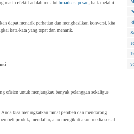
M
ng masih efektif adalah melalui
broadcast pesan
, baik melalui
.
P
R
kan dapat menarik perhatian dan menghasilkan konversi, kita
kai kata-kata yang tepat dan menarik.
S
s
T
osi
y
yang efisien untuk menjangkau banyak pelanggan sekaligus
, Anda bisa meningkatkan minat pembeli dan mendorong
membeli produk, mendaftar, atau mengikuti akun media sosial