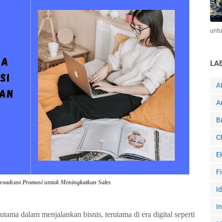
unt
LA
Af
Ar
B
C
E
F
roadcast Promosi untuk Meningkatkan Sales
I
I
tama dalam menjalankan bisnis, terutama di era digital seperti