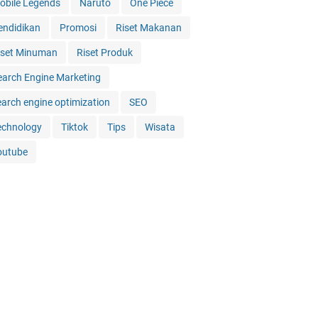
obile Legends
Naruto
One Piece
endidikan
Promosi
Riset Makanan
iset Minuman
Riset Produk
earch Engine Marketing
earch engine optimization
SEO
echnology
Tiktok
Tips
Wisata
outube