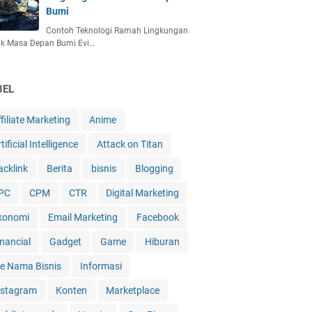
Bumi
Contoh Teknologi Ramah Lingkungan
uk Masa Depan Bumi Evi…
BEL
filiate Marketing
Anime
tificial Intelligence
Attack on Titan
acklink
Berita
bisnis
Blogging
PC
CPM
CTR
Digital Marketing
konomi
Email Marketing
Facebook
inancial
Gadget
Game
Hiburan
de Nama Bisnis
Informasi
nstagram
Konten
Marketplace