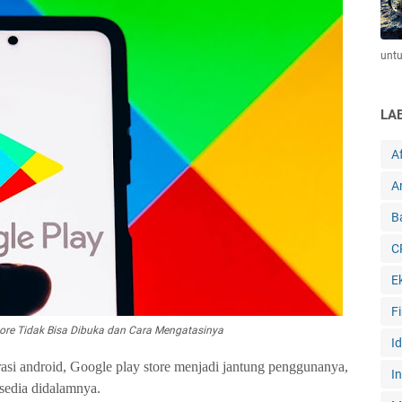
unt
LA
Af
Ar
B
C
E
F
ore Tidak Bisa Dibuka dan Cara Mengatasinya
I
erasi android, Google play store menjadi jantung penggunanya,
I
rsedia didalamnya.