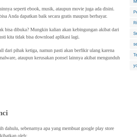
M
lainnya seperti ebook, musik, ataupun movie juga ada disini.
P
bisa Anda dapatkan baik secara gratis maupun berbayar.
R
dak bisa dibuka? Mungkin kalian akan kebingungan akibat dari
S
sti kita tidak bisa download aplikasi lagi.
s
l dari pihak ketiga, namun pasti akan berfikir ulang karena
T
n malware, ataupun kerusakan ponsel lainnya akibat mengunduh
y
nci
lebih dahulu, sebenarnya apa yang membuat google play store
akibatkan oleh: