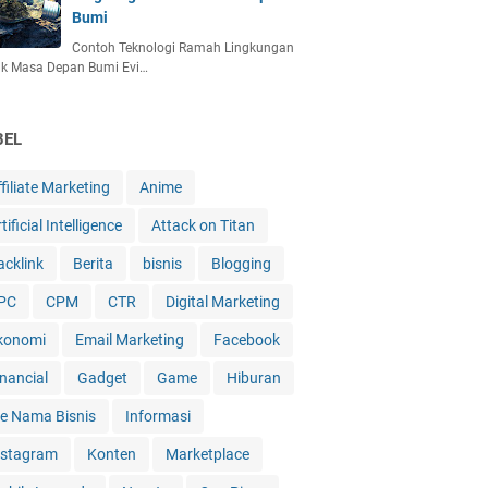
Bumi
Contoh Teknologi Ramah Lingkungan
uk Masa Depan Bumi Evi…
BEL
filiate Marketing
Anime
tificial Intelligence
Attack on Titan
acklink
Berita
bisnis
Blogging
PC
CPM
CTR
Digital Marketing
konomi
Email Marketing
Facebook
inancial
Gadget
Game
Hiburan
de Nama Bisnis
Informasi
nstagram
Konten
Marketplace