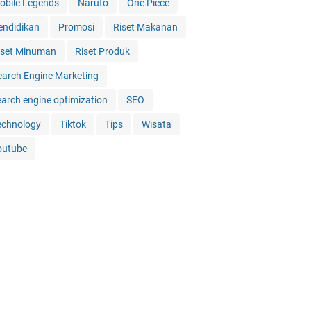
obile Legends
Naruto
One Piece
endidikan
Promosi
Riset Makanan
iset Minuman
Riset Produk
earch Engine Marketing
earch engine optimization
SEO
echnology
Tiktok
Tips
Wisata
outube