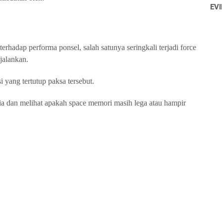
EVI
hadap performa ponsel, salah satunya seringkali terjadi force
ijalankan.
si yang tertutup paksa tersebut.
dia dan melihat apakah space memori masih lega atau hampir