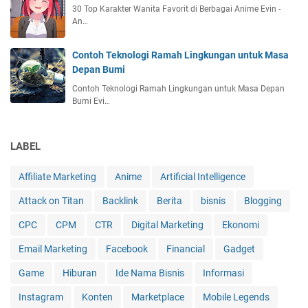
30 Top Karakter Wanita Favorit di Berbagai Anime Evin -
An…
Contoh Teknologi Ramah Lingkungan untuk Masa
Depan Bumi
Contoh Teknologi Ramah Lingkungan untuk Masa Depan
Bumi Evi…
LABEL
Affiliate Marketing
Anime
Artificial Intelligence
Attack on Titan
Backlink
Berita
bisnis
Blogging
CPC
CPM
CTR
Digital Marketing
Ekonomi
Email Marketing
Facebook
Financial
Gadget
Game
Hiburan
Ide Nama Bisnis
Informasi
Instagram
Konten
Marketplace
Mobile Legends