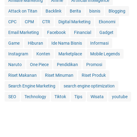
Affiliate Marketing
Anime
Artificial Intelligence
Attack on Titan
Backlink
Berita
bisnis
Blogging
CPC
CPM
CTR
Digital Marketing
Ekonomi
Email Marketing
Facebook
Financial
Gadget
Game
Hiburan
Ide Nama Bisnis
Informasi
Instagram
Konten
Marketplace
Mobile Legends
Naruto
One Piece
Pendidikan
Promosi
Riset Makanan
Riset Minuman
Riset Produk
Search Engine Marketing
search engine optimization
SEO
Technology
Tiktok
Tips
Wisata
youtube