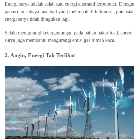
Energi surya adalah salah satu energi alternatif terpopuler.
Dengan
panas dan cahaya matahari yang melimpah di Indonesia, potensial
energi surya tidak diragukan lagi.
Selain mengurangi ketergantungan pada bahan bakar fosil, energi
surya juga membantu mengurangi emisi gas rumah kaca.
2. Angin, Energi Tak Terlihat