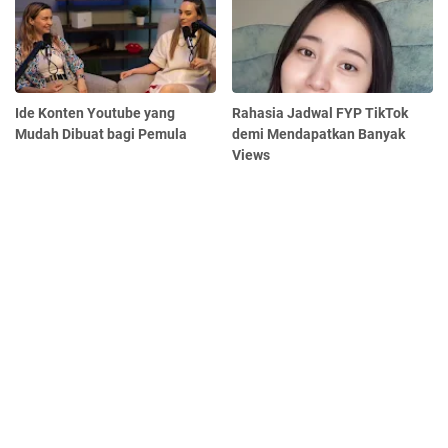
Ide Konten Youtube yang
Rahasia Jadwal FYP TikTok
Mudah Dibuat bagi Pemula
demi Mendapatkan Banyak
Views