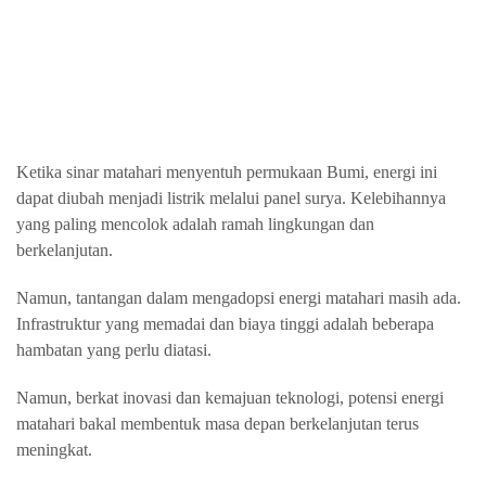
Ketika sinar matahari menyentuh permukaan Bumi, energi ini
dapat diubah menjadi listrik melalui panel surya. Kelebihannya
yang paling mencolok adalah ramah lingkungan dan
berkelanjutan.
Namun, tantangan dalam mengadopsi energi matahari masih ada.
Infrastruktur yang memadai dan biaya tinggi adalah beberapa
hambatan yang perlu diatasi.
Namun, berkat inovasi dan kemajuan teknologi, potensi energi
matahari bakal membentuk masa depan berkelanjutan terus
meningkat.