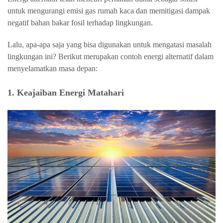
untuk mengurangi emisi gas rumah kaca dan memitigasi dampak
negatif bahan bakar fosil terhadap lingkungan.
Lalu, apa-apa saja yang bisa digunakan untuk mengatasi masalah
lingkungan ini? Berikut merupakan contoh energi alternatif dalam
menyelamatkan masa depan:
1. Keajaiban Energi Matahari