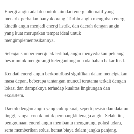
Energi angin adalah contoh lain dari energi alternatif yang
menarik perhatian banyak orang. Turbin angin mengubah energi
kinetik angin menjadi energi listrik, dan daerah dengan angin
yang kuat merupakan tempat ideal untuk
mengimplementasikannya.
Sebagai sumber energi tak terlihat, angin menyediakan peluang
besar untuk mengurangi ketergantungan pada bahan bakar fosil.
Kendati energi angin berkontribusi signifikan dalam menciptakan
masa depan, beberapa tantangan muncul terutama terkait dengan
lokasi dan dampaknya terhadap kualitas lingkungan dan
ekosistem.
Daerah dengan angin yang cukup kuat, seperti pesisir dan dataran
tinggi, sangat cocok untuk pembangkit tenaga angin. Selain itu,
penggunaan energi angin membantu mengurangi polusi udara,
serta memberikan solusi hemat biaya dalam jangka panjang.