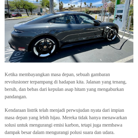
Ketika membayangkan masa depan, sebuah gambaran
revolusioner terpampang di hadapan kita. Jalanan yang tenang,
bersih, dan bebas dari kepulan asap hitam yang mengaburkan
pandangan.
Kendaraan listrik telah menjadi perwujudan nyata dari impian
masa depan yang lebih hijau. Mereka tidak hanya menawarkan
solusi untuk mengurangi emisi karbon, tetapi juga membawa
dampak besar dalam mengurangi polusi suara dan udara.