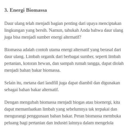
3. Energi Biomassa
Daur ulang telah menjadi bagian penting dari upaya menciptakan
lingkungan yang bersih. Namun, tahukah Anda bahwa daur ulang
juga bisa menjadi sumber energi alternatif?
Biomassa adalah contoh utama energi alternatif yang berasal dari
daur ulang. Limbah organik dari berbagai sumber, seperti limbah
pertanian, kotoran hewan, dan sampah rumah tangga, dapat diolah
menjadi bahan bakar biomassa.
Selain itu, metana dari landfill juga dapat diambil dan digunakan
sebagai bahan bakar alternatif.
Dengan mengubah biomassa menjadi biogas atau bioenergi, kita
dapat memanfaatkan limbah yang sebelumnya tak terpakai dan
mengurangi penggunaan bahan bakar. Peran biomassa membuka
peluang bagi pertanian dan industri lainnya dalam mengelola