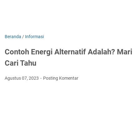
Beranda
/
Informasi
Contoh Energi Alternatif Adalah? Mari
Cari Tahu
Agustus 07, 2023
Posting Komentar