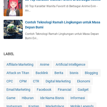
30 Top Karakter Wanita Favorit di Berbagai Anime Evin -
An…
Contoh Teknologi Ramah Lingkungan untuk Masa
Depan Bumi
Contoh Teknologi Ramah Lingkungan untuk Masa Depan
Bumi Evi…
LABEL
Affiliate Marketing
Anime
Artificial Intelligence
Attack on Titan
Backlink
Berita
bisnis
Blogging
CPC
CPM
CTR
Digital Marketing
Ekonomi
Email Marketing
Facebook
Financial
Gadget
Game
Hiburan
Ide Nama Bisnis
Informasi
Instagram
Konten
Marketplace
Mobile Legends