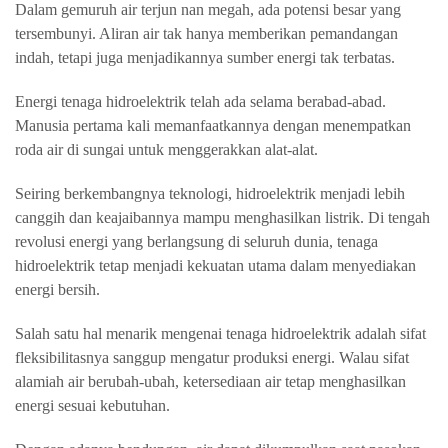
Dalam gemuruh air terjun nan megah, ada potensi besar yang
tersembunyi. Aliran air tak hanya memberikan pemandangan
indah, tetapi juga menjadikannya sumber energi tak terbatas.
Energi tenaga hidroelektrik telah ada selama berabad-abad.
Manusia pertama kali memanfaatkannya dengan menempatkan
roda air di sungai untuk menggerakkan alat-alat.
Seiring berkembangnya teknologi, hidroelektrik menjadi lebih
canggih dan keajaibannya mampu menghasilkan listrik.
Di tengah
revolusi energi yang berlangsung di seluruh dunia, tenaga
hidroelektrik tetap menjadi kekuatan utama dalam menyediakan
energi bersih.
Salah satu hal menarik mengenai tenaga hidroelektrik adalah sifat
fleksibilitasnya sanggup mengatur produksi energi. Walau sifat
alamiah air berubah-ubah, ketersediaan air tetap menghasilkan
energi sesuai kebutuhan.