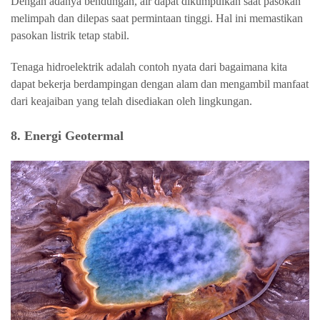
Dengan adanya bendungan, air dapat dikumpulkan saat pasokan
melimpah dan dilepas saat permintaan tinggi. Hal ini memastikan
pasokan listrik tetap stabil.
Tenaga hidroelektrik adalah contoh nyata dari bagaimana kita
dapat bekerja berdampingan dengan alam dan mengambil manfaat
dari keajaiban yang telah disediakan oleh lingkungan.
8. Energi Geotermal