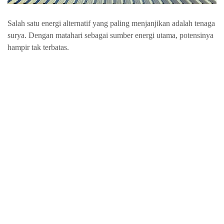
Salah satu energi alternatif yang paling menjanjikan adalah tenaga
surya. Dengan matahari sebagai sumber energi utama, potensinya
hampir tak terbatas.