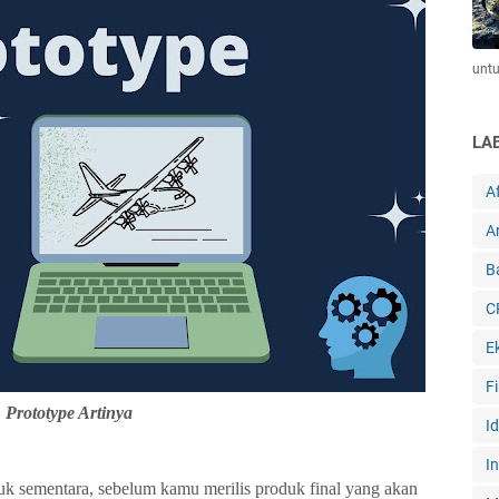
unt
LA
Af
Ar
B
C
E
F
Prototype Artinya
I
I
k sementara, sebelum kamu merilis produk final yang akan