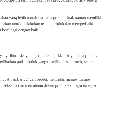
Prototipe ini sering dipakai pada produk-produk fisik seperti
 bahan yang lebih murah daripada produk final, namun memiliki
gunakan untuk melakukan testing produk dan memperbaiki
t berfungsi dengan baik.
pe yang dibuat dengan tujuan menunjukkan bagaimana produk
perlihatkan pada produk yang memiliki desain rumit, seperti
embuat gambar 3D dari produk, sehingga masing-masing
an seksama dan memahami desain produk akhirnya itu seperti