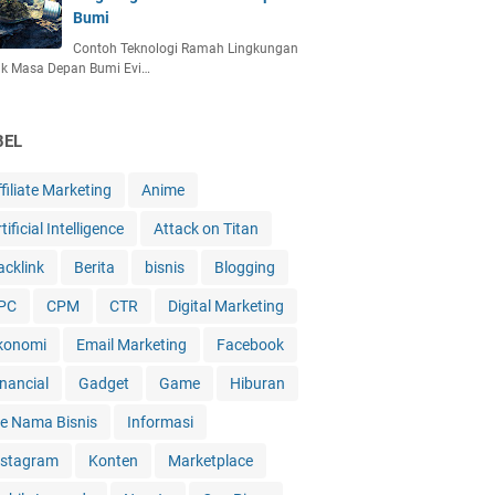
Bumi
Contoh Teknologi Ramah Lingkungan
uk Masa Depan Bumi Evi…
BEL
filiate Marketing
Anime
tificial Intelligence
Attack on Titan
acklink
Berita
bisnis
Blogging
PC
CPM
CTR
Digital Marketing
konomi
Email Marketing
Facebook
inancial
Gadget
Game
Hiburan
de Nama Bisnis
Informasi
nstagram
Konten
Marketplace