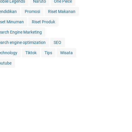
obile Legends
Naruto
One Piece
endidikan
Promosi
Riset Makanan
iset Minuman
Riset Produk
earch Engine Marketing
earch engine optimization
SEO
echnology
Tiktok
Tips
Wisata
outube