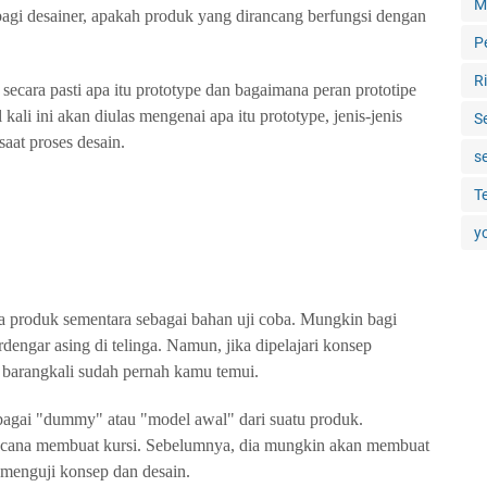
M
bagi desainer, apakah produk yang dirancang berfungsi dengan
P
R
ecara pasti apa itu prototype dan bagaimana peran prototipe
 kali ini akan diulas mengenai apa itu prototype, jenis-jenis
S
saat proses desain.
s
T
y
nya produk sementara sebagai bahan uji coba. Mungkin bagi
rdengar asing di telinga. Namun, jika dipelajari konsep
n barangkali sudah pernah kamu temui.
sebagai "dummy" atau "model awal" dari suatu produk.
encana membuat kursi. Sebelumnya, dia mungkin akan membuat
 menguji konsep dan desain.